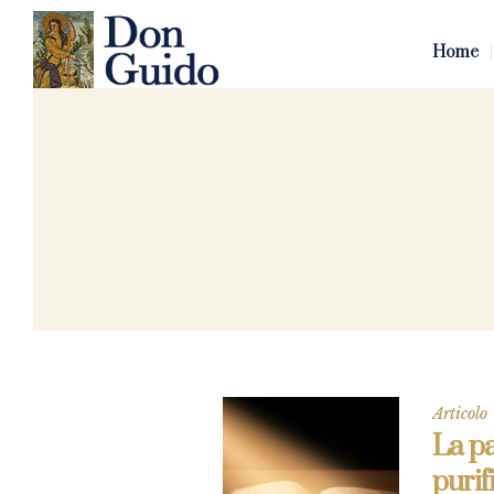
Home
Articolo
La pa
purif