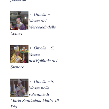
Omelia –
Messa del
Mercoledì delle
Ceneri
Omelia – S.
Messa
nell’Epifania del
Signore
Omelia – S.
Messa nella
solennità di
Maria Santissima Madre di
Dio