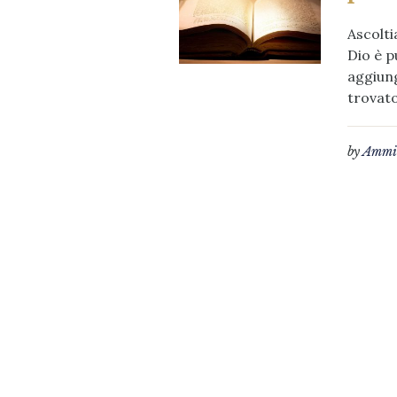
Ascolti
Dio è p
aggiung
trovato
by
Ammin