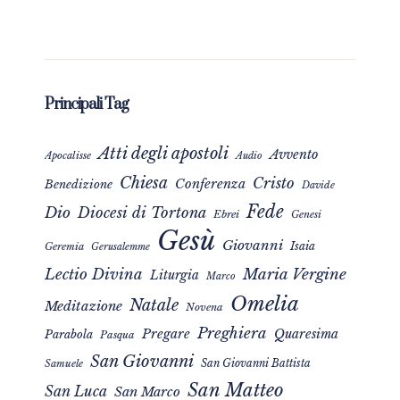
Principali Tag
Atti degli apostoli
Avvento
Apocalisse
Audio
Chiesa
Cristo
Conferenza
Benedizione
Davide
Fede
Dio
Diocesi di Tortona
Ebrei
Genesi
Gesù
Giovanni
Isaia
Geremia
Gerusalemme
Maria Vergine
Lectio Divina
Liturgia
Marco
Omelia
Natale
Meditazione
Novena
Preghiera
Pregare
Quaresima
Parabola
Pasqua
San Giovanni
San Giovanni Battista
Samuele
San Matteo
San Luca
San Marco