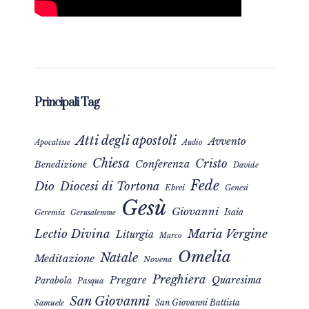
Principali Tag
Atti degli apostoli
Avvento
Apocalisse
Audio
Chiesa
Cristo
Conferenza
Benedizione
Davide
Fede
Dio
Diocesi di Tortona
Ebrei
Genesi
Gesù
Giovanni
Isaia
Geremia
Gerusalemme
Maria Vergine
Lectio Divina
Liturgia
Marco
Omelia
Natale
Meditazione
Novena
Preghiera
Pregare
Quaresima
Parabola
Pasqua
San Giovanni
San Giovanni Battista
Samuele