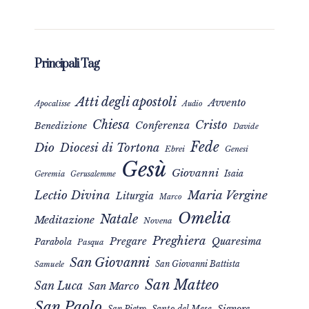
Principali Tag
Atti degli apostoli
Avvento
Apocalisse
Audio
Chiesa
Cristo
Conferenza
Benedizione
Davide
Fede
Dio
Diocesi di Tortona
Ebrei
Genesi
Gesù
Giovanni
Isaia
Geremia
Gerusalemme
Maria Vergine
Lectio Divina
Liturgia
Marco
Omelia
Natale
Meditazione
Novena
Preghiera
Pregare
Quaresima
Parabola
Pasqua
San Giovanni
San Giovanni Battista
Samuele
San Matteo
San Luca
San Marco
San Paolo
Signore
San Pietro
Santo del Mese