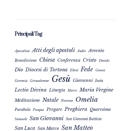
Principali Tag
Atti degli apostoli
Avvento
Apocalisse
Audio
Chiesa
Cristo
Conferenza
Benedizione
Davide
Fede
Dio
Diocesi di Tortona
Ebrei
Genesi
Gesù
Giovanni
Isaia
Geremia
Gerusalemme
Maria Vergine
Lectio Divina
Liturgia
Marco
Omelia
Natale
Meditazione
Novena
Preghiera
Pregare
Quaresima
Parabola
Pasqua
San Giovanni
San Giovanni Battista
Samuele
San Matteo
San Luca
San Marco