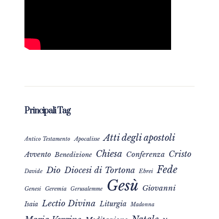
Principali Tag
Atti degli apostoli
Apocalisse
Antico Testamento
Chiesa
Cristo
Avvento
Conferenza
Benedizione
Fede
Dio
Diocesi di Tortona
Davide
Ebrei
Gesù
Giovanni
Genesi
Geremia
Gerusalemme
Lectio Divina
Liturgia
Isaia
Madonna