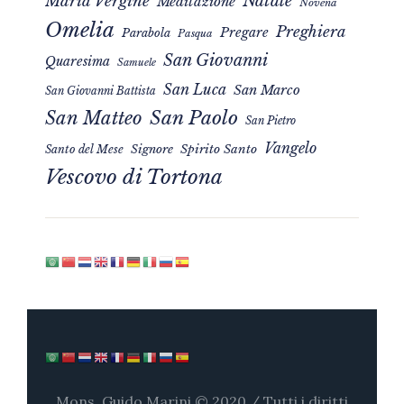
Natale
Maria Vergine
Meditazione
Novena
Omelia
Preghiera
Pregare
Parabola
Pasqua
San Giovanni
Quaresima
Samuele
San Luca
San Marco
San Giovanni Battista
San Matteo
San Paolo
San Pietro
Vangelo
Signore
Spirito Santo
Santo del Mese
Vescovo di Tortona
Mons. Guido Marini © 2020 / Tutti i diritti