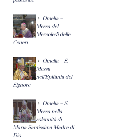
Omelia –
Messa del
Mercoledì delle
Ceneri
Omelia – S.
Messa
nell’Epifania del
Signore
Omelia – S.
Messa nella
solennità di
Maria Santissima Madre di
Dio