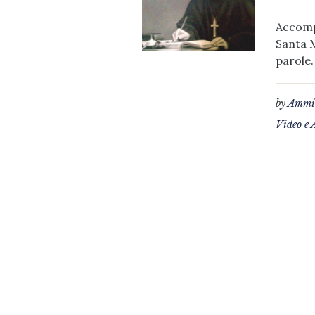
Accompa
Santa M
parole.
by
Ammin
Video e 