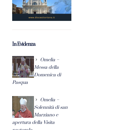
In Evidenza
Omelia –
Messa della
Domenica di
Pasqua
Omelia –
Solennità di san
Marziano e
apertura della Visita
pastorale