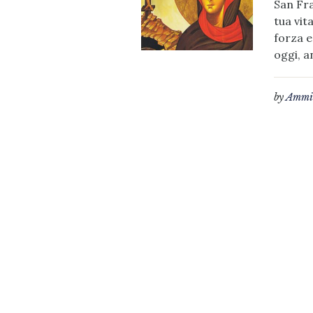
San Fra
tua vit
forza e
oggi, a
by
Ammin