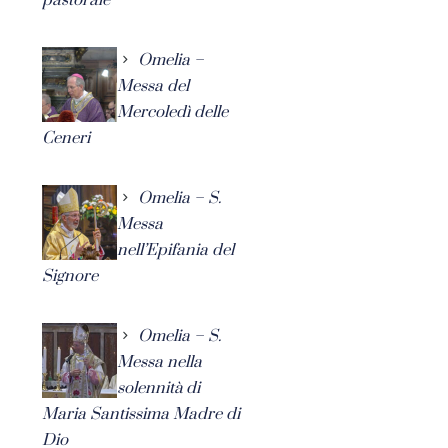
Omelia –
Messa del
Mercoledì delle
Ceneri
Omelia – S.
Messa
nell’Epifania del
Signore
Omelia – S.
Messa nella
solennità di
Maria Santissima Madre di
Dio