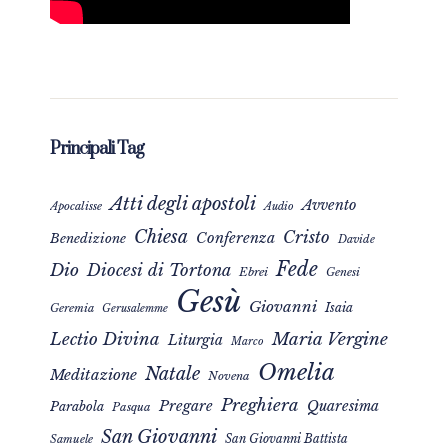
Principali Tag
Atti degli apostoli
Avvento
Apocalisse
Audio
Chiesa
Cristo
Conferenza
Benedizione
Davide
Fede
Dio
Diocesi di Tortona
Ebrei
Genesi
Gesù
Giovanni
Isaia
Geremia
Gerusalemme
Maria Vergine
Lectio Divina
Liturgia
Marco
Omelia
Natale
Meditazione
Novena
Preghiera
Pregare
Quaresima
Parabola
Pasqua
San Giovanni
San Giovanni Battista
Samuele