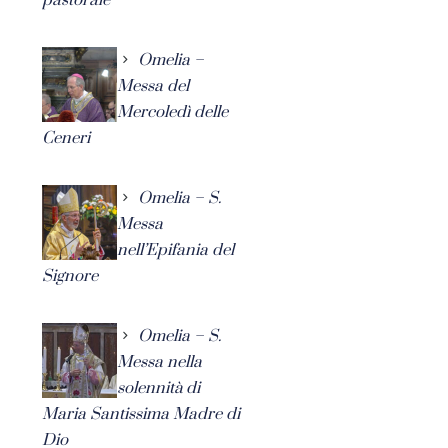
Omelia –
Messa del
Mercoledì delle
Ceneri
Omelia – S.
Messa
nell’Epifania del
Signore
Omelia – S.
Messa nella
solennità di
Maria Santissima Madre di
Dio