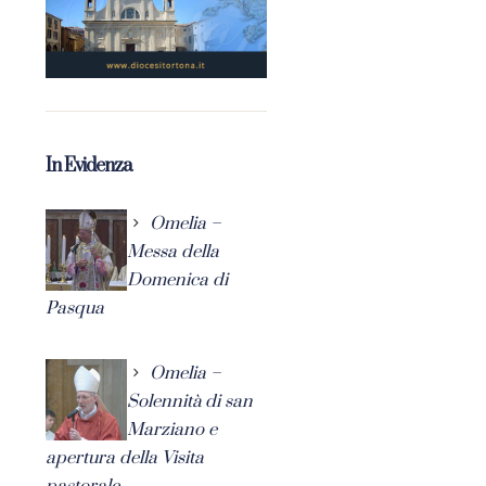
In Evidenza
Omelia –
Messa della
Domenica di
Pasqua
Omelia –
Solennità di san
Marziano e
apertura della Visita
pastorale