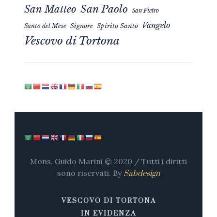
San Matteo
San Paolo
San Pietro
Vangelo
Signore
Spirito Santo
Santo del Mese
Vescovo di Tortona
Mons. Guido Marini © 2020 / Tutti i diritti
sono riservati. By
Sabdesign
VESCOVO DI TORTONA
IN EVIDENZA