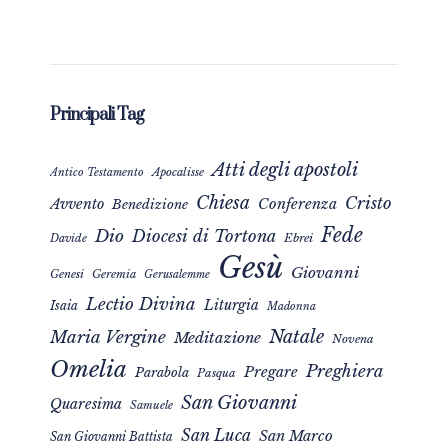
Principali Tag
Atti degli apostoli
Apocalisse
Antico Testamento
Chiesa
Cristo
Avvento
Conferenza
Benedizione
Fede
Dio
Diocesi di Tortona
Davide
Ebrei
Gesù
Giovanni
Genesi
Geremia
Gerusalemme
Lectio Divina
Liturgia
Isaia
Madonna
Natale
Maria Vergine
Meditazione
Novena
Omelia
Preghiera
Pregare
Parabola
Pasqua
San Giovanni
Quaresima
Samuele
San Luca
San Marco
San Giovanni Battista