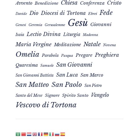
Chiesa
Cristo
Avvento
Conferenza
Benedizione
Fede
Dio
Diocesi di Tortona
Davide
Ebrei
Gesù
Giovanni
Genesi
Geremia
Gerusalemme
Lectio Divina
Liturgia
Isaia
Madonna
Natale
Maria Vergine
Meditazione
Novena
Omelia
Preghiera
Pregare
Parabola
Pasqua
San Giovanni
Quaresima
Samuele
San Luca
San Marco
San Giovanni Battista
San Matteo
San Paolo
San Pietro
Vangelo
Signore
Spirito Santo
Santo del Mese
Vescovo di Tortona