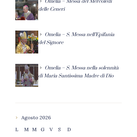
Omelia – Messa del Mercoledì
delle Ceneri
Omelia – S. Messa nell’Epifania
del Signore
Omelia – S. Messa nella solennità
di Maria Santissima Madre di Dio
Agosto 2026
L
M
M
G
V
S
D