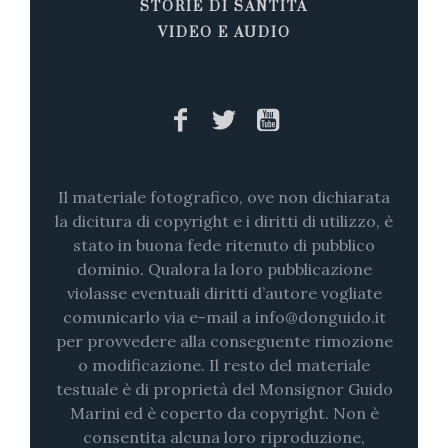
STORIE DI SANTITÀ
VIDEO E AUDIO
Il materiale fotografico, ove non dichiarata
la dicitura di copyright e i diritti di utilizzo, è
stato in buona fede ritenuto di pubblico
dominio. Qualora la loro pubblicazione
violasse eventuali diritti d’autore vogliate
comunicarlo via e-mail a info@donguido.it
per provvedere alla conseguente rimozione
o modificazione. Il resto del materiale
testuale è di proprietà del Monsignor Guido
Marini ed è coperto da copyright. Non è
consentita alcuna loro riproduzione,