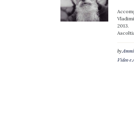
Accompa
Vladimi
2013.
Ascolti
by
Ammin
Video e 