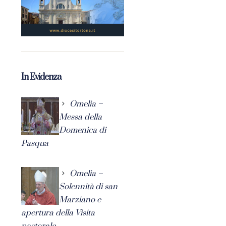
In Evidenza
Omelia –
Messa della
Domenica di
Pasqua
Omelia –
Solennità di san
Marziano e
apertura della Visita
pastorale