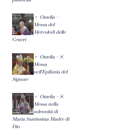
Omelia –
Messa del
Mercoledì delle
Ceneri
Omelia – S.
Messa
nell’Epifania del
Signore
Omelia – S.
Messa nella
solennità di
Maria Santissima Madre di
Dio