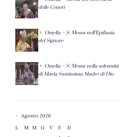
delle Ceneri
Omelia – S. Messa nell’Epifania
del Signore
Omelia – S. Messa nella solennità
di Maria Santissima Madre di Dio
Agosto 2026
L
M
M
G
V
S
D