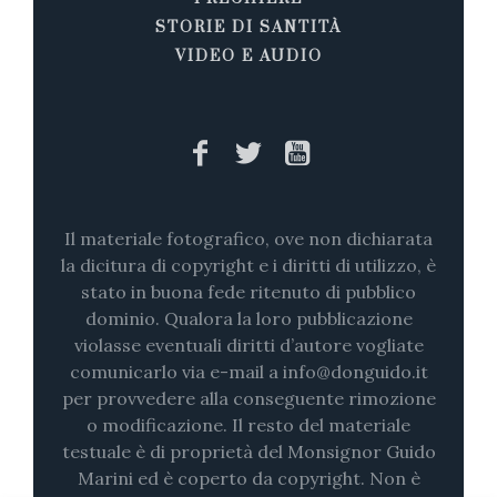
STORIE DI SANTITÀ
VIDEO E AUDIO
Il materiale fotografico, ove non dichiarata
la dicitura di copyright e i diritti di utilizzo, è
stato in buona fede ritenuto di pubblico
dominio. Qualora la loro pubblicazione
violasse eventuali diritti d’autore vogliate
comunicarlo via e-mail a info@donguido.it
per provvedere alla conseguente rimozione
o modificazione. Il resto del materiale
testuale è di proprietà del Monsignor Guido
Marini ed è coperto da copyright. Non è