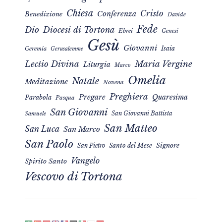
Chiesa
Cristo
Conferenza
Benedizione
Davide
Fede
Dio
Diocesi di Tortona
Ebrei
Genesi
Gesù
Giovanni
Isaia
Geremia
Gerusalemme
Maria Vergine
Lectio Divina
Liturgia
Marco
Omelia
Natale
Meditazione
Novena
Preghiera
Pregare
Quaresima
Parabola
Pasqua
San Giovanni
San Giovanni Battista
Samuele
San Matteo
San Luca
San Marco
San Paolo
Signore
San Pietro
Santo del Mese
Vangelo
Spirito Santo
Vescovo di Tortona