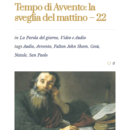
Tempo di Avvento: la
sveglia del mattino – 22
in
La Parola del giorno
,
Video e Audio
tags
Audio
,
Avvento
,
Fulton John Sheen
,
Gesù
,
Natale
,
San Paolo
0