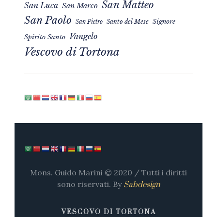
San Matteo
San Luca
San Marco
San Paolo
Signore
San Pietro
Santo del Mese
Vangelo
Spirito Santo
Vescovo di Tortona
Mons. Guido Marini © 2020 / Tutti i diritti
sono riservati. By
Sabdesign
VESCOVO DI TORTONA