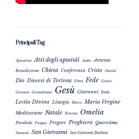
Principali Tag
Atti degli apostoli
Avvento
Apocalisse
Audio
Chiesa
Cristo
Conferenza
Benedizione
Davide
Fede
Dio
Diocesi di Tortona
Ebrei
Genesi
Gesù
Giovanni
Isaia
Geremia
Gerusalemme
Maria Vergine
Lectio Divina
Liturgia
Marco
Omelia
Natale
Meditazione
Novena
Preghiera
Pregare
Quaresima
Parabola
Pasqua
San Giovanni
San Giovanni Battista
Samuele