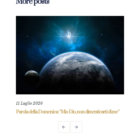
More posts
11 Luglio 2026
18 L
re
Parola della Domenica: “Mio Dio, non dimenticarti di me”
Paro