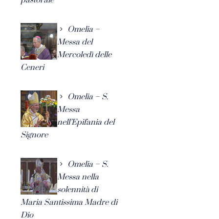
Omelia –
Messa del
Mercoledì delle
Ceneri
Omelia – S.
Messa
nell’Epifania del
Signore
Omelia – S.
Messa nella
solennità di
Maria Santissima Madre di
Dio