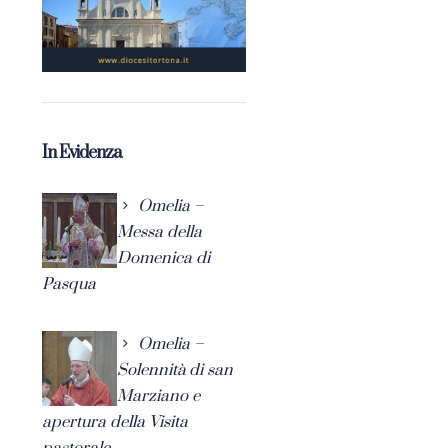
In Evidenza
Omelia –
Messa della
Domenica di
Pasqua
Omelia –
Solennità di san
Marziano e
apertura della Visita
pastorale