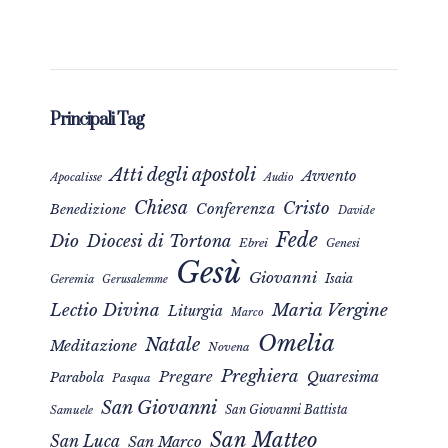
Principali Tag
Atti degli apostoli
Avvento
Apocalisse
Audio
Chiesa
Cristo
Conferenza
Benedizione
Davide
Fede
Dio
Diocesi di Tortona
Ebrei
Genesi
Gesù
Giovanni
Isaia
Geremia
Gerusalemme
Maria Vergine
Lectio Divina
Liturgia
Marco
Omelia
Natale
Meditazione
Novena
Preghiera
Pregare
Quaresima
Parabola
Pasqua
San Giovanni
San Giovanni Battista
Samuele
San Matteo
San Luca
San Marco