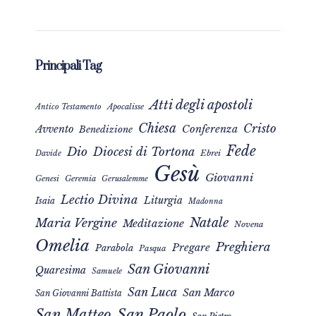
Principali Tag
Atti degli apostoli
Apocalisse
Antico Testamento
Chiesa
Cristo
Avvento
Conferenza
Benedizione
Fede
Dio
Diocesi di Tortona
Davide
Ebrei
Gesù
Giovanni
Genesi
Geremia
Gerusalemme
Lectio Divina
Liturgia
Isaia
Madonna
Natale
Maria Vergine
Meditazione
Novena
Omelia
Preghiera
Pregare
Parabola
Pasqua
San Giovanni
Quaresima
Samuele
San Luca
San Marco
San Giovanni Battista
San Matteo
San Paolo