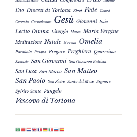
Chiesa
Cristo
Conferenza
Benedizione
Davide
Fede
Dio
Diocesi di Tortona
Ebrei
Genesi
Gesù
Giovanni
Isaia
Geremia
Gerusalemme
Maria Vergine
Lectio Divina
Liturgia
Marco
Omelia
Natale
Meditazione
Novena
Preghiera
Pregare
Quaresima
Parabola
Pasqua
San Giovanni
San Giovanni Battista
Samuele
San Matteo
San Luca
San Marco
San Paolo
Signore
San Pietro
Santo del Mese
Vangelo
Spirito Santo
Vescovo di Tortona