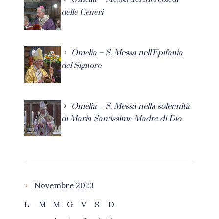
delle Ceneri
Omelia – S. Messa nell’Epifania
del Signore
Omelia – S. Messa nella solennità
di Maria Santissima Madre di Dio
Novembre 2023
L
M
M
G
V
S
D