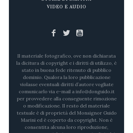
VIDEO E AUDIO
Il materiale fotografico, ove non dichiarata
la dicitura di copyright e i diritti di utilizzo, è
stato in buona fede ritenuto di pubblico
dominio. Qualora la loro pubblicazione
violasse eventuali diritti d’autore vogliate
comunicarlo via e-mail a info@donguido.it
per provvedere alla conseguente rimozione
o modificazione. Il resto del materiale
testuale è di proprietà del Monsignor Guido
Marini ed è coperto da copyright. Non è
consentita alcuna loro riproduzione,