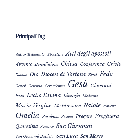
Principali Tag
Atti degli apostoli
Apocalisse
Antico Testamento
Chiesa
Cristo
Avvento
Conferenza
Benedizione
Fede
Dio
Diocesi di Tortona
Davide
Ebrei
Gesù
Giovanni
Genesi
Geremia
Gerusalemme
Lectio Divina
Liturgia
Isaia
Madonna
Natale
Maria Vergine
Meditazione
Novena
Omelia
Preghiera
Pregare
Parabola
Pasqua
San Giovanni
Quaresima
Samuele
San Luca
San Marco
San Giovanni Battista