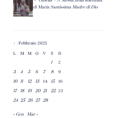
Omelia – S. Messa nella solennità
di Maria Santissima Madre di Dio
Febbraio 2025
L
M
M
G
V
S
D
2
1
9
3
4
5
6
7
8
14
16
10
11
12
13
15
23
17
18
19
20
21
22
24
25
26
27
28
« Gen
Mar »