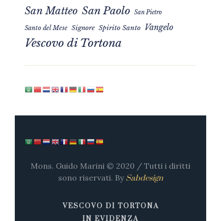
San Matteo
San Paolo
San Pietro
Vangelo
Signore
Spirito Santo
Santo del Mese
Vescovo di Tortona
Mons. Guido Marini © 2020 / Tutti i diritti
sono riservati. By
Sabdesign
VESCOVO DI TORTONA
IN EVIDENZA