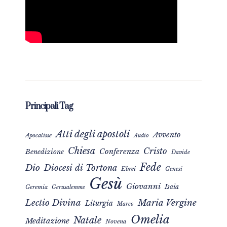
Principali Tag
Atti degli apostoli
Avvento
Apocalisse
Audio
Chiesa
Cristo
Conferenza
Benedizione
Davide
Fede
Dio
Diocesi di Tortona
Ebrei
Genesi
Gesù
Giovanni
Isaia
Geremia
Gerusalemme
Maria Vergine
Lectio Divina
Liturgia
Marco
Omelia
Natale
Meditazione
Novena