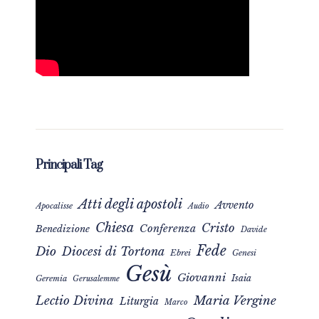
Principali Tag
Atti degli apostoli
Avvento
Apocalisse
Audio
Chiesa
Cristo
Conferenza
Benedizione
Davide
Fede
Dio
Diocesi di Tortona
Ebrei
Genesi
Gesù
Giovanni
Isaia
Geremia
Gerusalemme
Maria Vergine
Lectio Divina
Liturgia
Marco