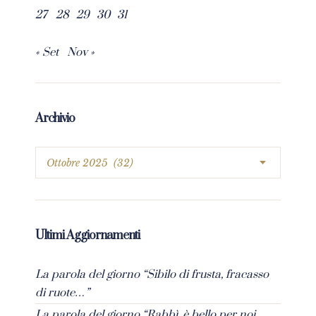
27
28
29
30
31
« Set
Nov »
Archivio
Ultimi Aggiornamenti
La parola del giorno “Sibilo di frusta, fracasso
di ruote…”
La parola del giorno “Rabbì, è bello per noi