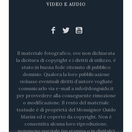
VIDEO E AUDIO
Il materiale fotografico, ove non dichiarata
la dicitura di copyright e i diritti di utilizzo, è
stato in buona fede ritenuto di pubblico
dominio. Qualora la loro pubblicazione
violasse eventuali diritti d’autore vogliate
comunicarlo via e-mail a info@donguido.it
per provvedere alla conseguente rimozione
o modificazione. Il resto del materiale
testuale è di proprietà del Monsignor Guido
Marini ed è coperto da copyright. Non è
consentita alcuna loro riproduzione,
nemmeno parziale (su stampa o in digitale)