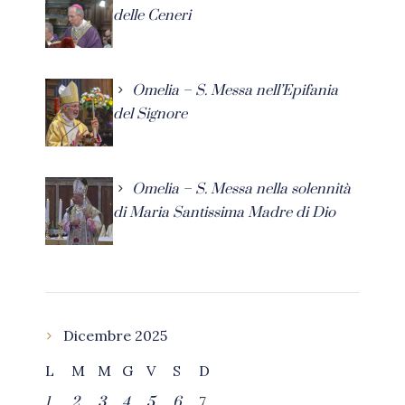
delle Ceneri
Omelia – S. Messa nell’Epifania
del Signore
Omelia – S. Messa nella solennità
di Maria Santissima Madre di Dio
Dicembre 2025
L
M
M
G
V
S
D
7
1
2
3
4
5
6