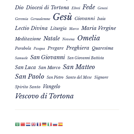
Fede
Dio
Diocesi di Tortona
Ebrei
Genesi
Gesù
Giovanni
Isaia
Geremia
Gerusalemme
Maria Vergine
Lectio Divina
Liturgia
Marco
Omelia
Natale
Meditazione
Novena
Preghiera
Pregare
Quaresima
Parabola
Pasqua
San Giovanni
San Giovanni Battista
Samuele
San Matteo
San Luca
San Marco
San Paolo
Signore
San Pietro
Santo del Mese
Vangelo
Spirito Santo
Vescovo di Tortona