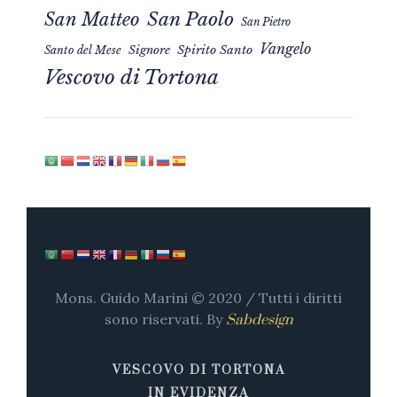
San Matteo
San Paolo
San Pietro
Vangelo
Signore
Spirito Santo
Santo del Mese
Vescovo di Tortona
Mons. Guido Marini © 2020 / Tutti i diritti
sono riservati. By
Sabdesign
VESCOVO DI TORTONA
IN EVIDENZA