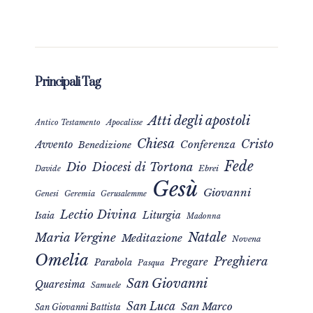
Principali Tag
Atti degli apostoli
Apocalisse
Antico Testamento
Chiesa
Cristo
Avvento
Conferenza
Benedizione
Fede
Dio
Diocesi di Tortona
Davide
Ebrei
Gesù
Giovanni
Genesi
Geremia
Gerusalemme
Lectio Divina
Liturgia
Isaia
Madonna
Natale
Maria Vergine
Meditazione
Novena
Omelia
Preghiera
Pregare
Parabola
Pasqua
San Giovanni
Quaresima
Samuele
San Luca
San Marco
San Giovanni Battista