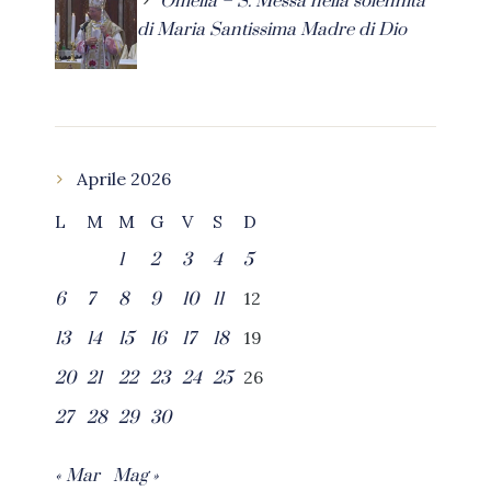
Omelia – S. Messa nella solennità
di Maria Santissima Madre di Dio
Aprile 2026
L
M
M
G
V
S
D
1
2
3
4
5
12
6
7
8
9
10
11
19
13
14
15
16
17
18
26
20
21
22
23
24
25
27
28
29
30
« Mar
Mag »