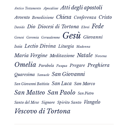
Atti degli apostoli
Apocalisse
Antico Testamento
Chiesa
Cristo
Avvento
Conferenza
Benedizione
Fede
Dio
Diocesi di Tortona
Davide
Ebrei
Gesù
Giovanni
Genesi
Geremia
Gerusalemme
Lectio Divina
Liturgia
Isaia
Madonna
Natale
Maria Vergine
Meditazione
Novena
Omelia
Preghiera
Pregare
Parabola
Pasqua
San Giovanni
Quaresima
Samuele
San Luca
San Marco
San Giovanni Battista
San Matteo
San Paolo
San Pietro
Vangelo
Signore
Spirito Santo
Santo del Mese
Vescovo di Tortona