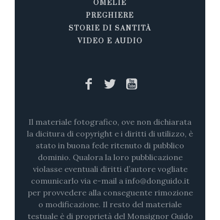
OMELIE
PREGHIERE
STORIE DI SANTITÀ
VIDEO E AUDIO
Il materiale fotografico, ove non dichiarata
la dicitura di copyright e i diritti di utilizzo, è
stato in buona fede ritenuto di pubblico
dominio. Qualora la loro pubblicazione
violasse eventuali diritti d’autore vogliate
comunicarlo via e-mail a info@donguido.it
per provvedere alla conseguente rimozione
o modificazione. Il resto del materiale
testuale è di proprietà del Monsignor Guido