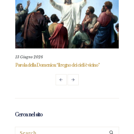
13 Giugno 2026
11 L
re
Parola della Domenica: “il regno dei cieli è vicino”
Paro
Cerca nel sito