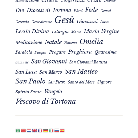
Conferenza
Benedizione
Davide
Fede
Dio
Diocesi di Tortona
Ebrei
Genesi
Gesù
Giovanni
Isaia
Geremia
Gerusalemme
Maria Vergine
Lectio Divina
Liturgia
Marco
Omelia
Natale
Meditazione
Novena
Preghiera
Pregare
Quaresima
Parabola
Pasqua
San Giovanni
San Giovanni Battista
Samuele
San Matteo
San Luca
San Marco
San Paolo
Signore
San Pietro
Santo del Mese
Vangelo
Spirito Santo
Vescovo di Tortona