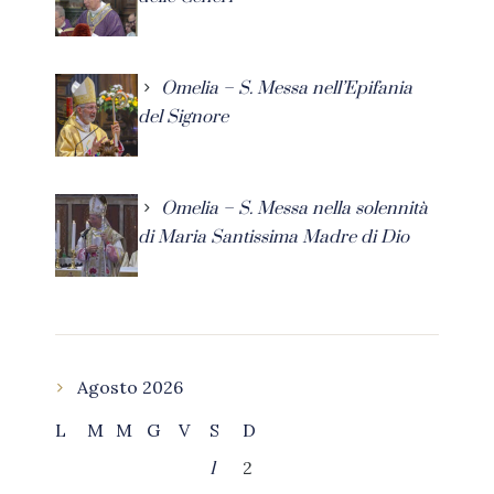
Omelia – S. Messa nell’Epifania
del Signore
Omelia – S. Messa nella solennità
di Maria Santissima Madre di Dio
Agosto 2026
L
M
M
G
V
S
D
2
1