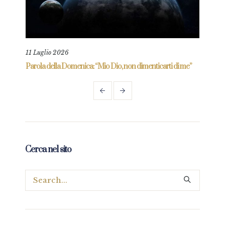
11 Luglio 2026
18 L
re
Parola della Domenica: “Mio Dio, non dimenticarti di me”
Paro
Cerca nel sito