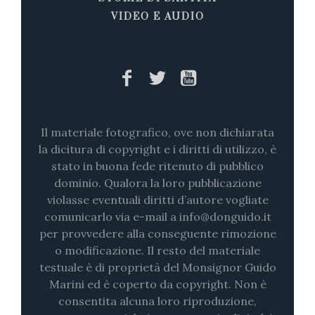
VIDEO E AUDIO
Il materiale fotografico, ove non dichiarata
la dicitura di copyright e i diritti di utilizzo, è
stato in buona fede ritenuto di pubblico
dominio. Qualora la loro pubblicazione
violasse eventuali diritti d’autore vogliate
comunicarlo via e-mail a info@donguido.it
per provvedere alla conseguente rimozione
o modificazione. Il resto del materiale
testuale è di proprietà del Monsignor Guido
Marini ed è coperto da copyright. Non è
consentita alcuna loro riproduzione,