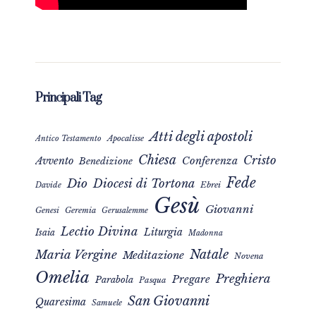
Principali Tag
Atti degli apostoli
Apocalisse
Antico Testamento
Chiesa
Cristo
Avvento
Conferenza
Benedizione
Fede
Dio
Diocesi di Tortona
Davide
Ebrei
Gesù
Giovanni
Genesi
Geremia
Gerusalemme
Lectio Divina
Liturgia
Isaia
Madonna
Natale
Maria Vergine
Meditazione
Novena
Omelia
Preghiera
Pregare
Parabola
Pasqua
San Giovanni
Quaresima
Samuele