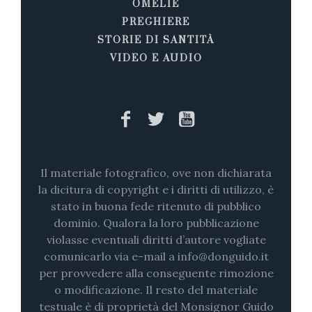
OMELIE
PREGHIERE
STORIE DI SANTITÀ
VIDEO E AUDIO
Il materiale fotografico, ove non dichiarata
la dicitura di copyright e i diritti di utilizzo, è
stato in buona fede ritenuto di pubblico
dominio. Qualora la loro pubblicazione
violasse eventuali diritti d’autore vogliate
comunicarlo via e-mail a info@donguido.it
per provvedere alla conseguente rimozione
o modificazione. Il resto del materiale
testuale è di proprietà del Monsignor Guido