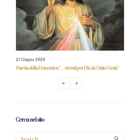
27 Giugno 2026
8 Ag
re
Parola della Domenica: “…viventi per Dio, in Cristo Gesù”
Paro
Cerca nel sito