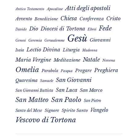
Atti degli apostoli
Apocalisse
Antico Testamento
Chiesa
Cristo
Avvento
Conferenza
Benedizione
Fede
Dio
Diocesi di Tortona
Davide
Ebrei
Gesù
Giovanni
Genesi
Geremia
Gerusalemme
Lectio Divina
Liturgia
Isaia
Madonna
Natale
Maria Vergine
Meditazione
Novena
Omelia
Preghiera
Pregare
Parabola
Pasqua
San Giovanni
Quaresima
Samuele
San Luca
San Marco
San Giovanni Battista
San Matteo
San Paolo
San Pietro
Vangelo
Signore
Spirito Santo
Santo del Mese
Vescovo di Tortona