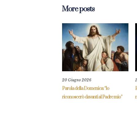
More posts
20 Giugno 2026
Parola della Domenica: “lo
riconoscerò davanti al Padre mio”
n