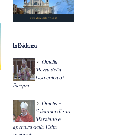
In Evidenza
Omelia –
Messa della
Domenica di
Pasqua
Omelia –
Solennità di san
Marziano e
apertura della Visita
pastorale