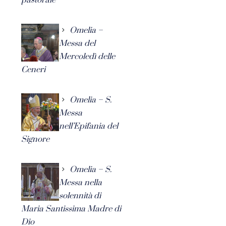
Omelia –
Messa del
Mercoledì delle
Ceneri
Omelia – S.
Messa
nell’Epifania del
Signore
Omelia – S.
Messa nella
solennità di
Maria Santissima Madre di
Dio