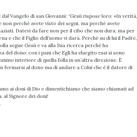
 dal Vangelo di san Giovanni: “Gesù rispose loro: «In verità
ate non perché avete visto dei segni, ma perché avete
saziati. Datevi da fare non per il cibo che non dura, ma per
na e che il Figlio dell’uomo vi darà. Perché su di lui il Padre,
 folla segue Gesù e va alla Sua ricerca p
erché ha
za del dono: con i pani che Egli ha elargito essi si sono
mino interiore di quella folla in un’altra direzione. È
on fermarsi al dono ma di andare a Colui che è il datore di
amo ai doni di Dio e dimentichiamo che siamo chiamati ad
a, al Signore dei doni!
.