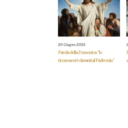
20 Giugno 2026
Parola della Domenica: “lo
P
riconoscerò davanti al Padre mio”
a