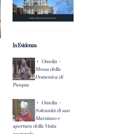
In Evidenza
Omelia –
Messa della
Domenica di
Pasqua
Omelia –
Solennità di san
Marziano e
apertura della Visita
pastorale