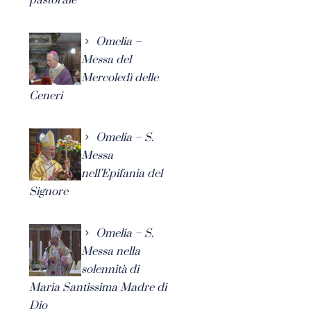
Omelia –
Messa del
Mercoledì delle
Ceneri
Omelia – S.
Messa
nell’Epifania del
Signore
Omelia – S.
Messa nella
solennità di
Maria Santissima Madre di
Dio