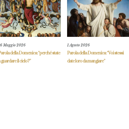
16 Maggio 2026
1 Agosto 2026
arola della Domenica: “perché state
Parola della Domenica: “Voi stessi
 guardare il cielo?”
date loro da mangiare”