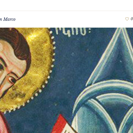
n Marco
0