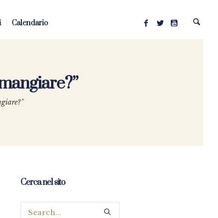
i
Calendario
a mangiare?”
ngiare?”
Cerca nel sito