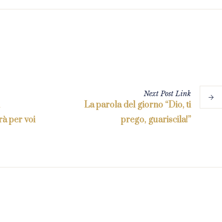
Next
Post
Link
La parola del giorno “Dio, ti
à per voi
prego, guariscila!”