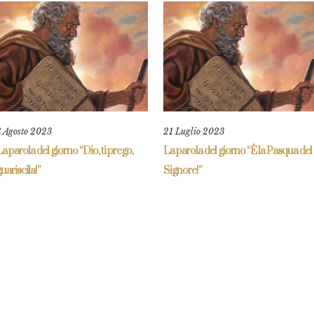
8 Agosto 2023
21 Luglio 2023
a parola del giorno “Dio, ti prego,
La parola del giorno “È la Pasqua del
uariscila!”
Signore!”