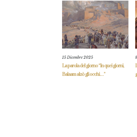
15 Dicembre 2025
La parola del giorno “In quei giorni,
L
Balaam alzò gli occhi…”
g