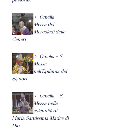
Omelia –
Messa del
Mercoledì delle
Ceneri
Omelia – S.
Messa
nell’Epifania del
Signore
Omelia – S.
Messa nella
solennità di
Maria Santissima Madre di
Dio