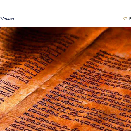
i Numeri
0