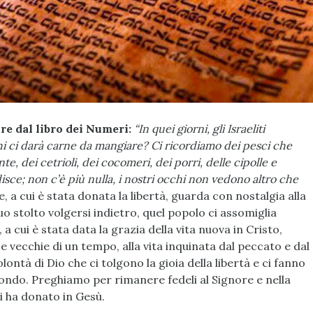
re dal libro dei Numeri:
“In quei giorni, gli Israeliti
hi ci darà carne da mangiare? Ci ricordiamo dei pesci che
, dei cetrioli, dei cocomeri, dei porri, delle cipolle e
idisce; non c’è più nulla, i nostri occhi non vedono altro che
e, a cui è stata donata la libertà, guarda con nostalgia alla
suo stolto volgersi indietro, quel popolo ci assomiglia
 a cui è stata data la grazia della vita nuova in Cristo,
e vecchie di un tempo, alla vita inquinata dal peccato e dal
olontà di Dio che ci tolgono la gioia della libertà e ci fanno
ondo. Preghiamo per rimanere fedeli al Signore e nella
ci ha donato in Gesù.