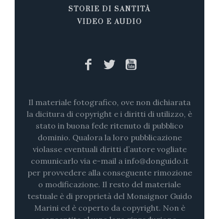
STORIE DI SANTITÀ
VIDEO E AUDIO
Il materiale fotografico, ove non dichiarata
la dicitura di copyright e i diritti di utilizzo, è
stato in buona fede ritenuto di pubblico
dominio. Qualora la loro pubblicazione
violasse eventuali diritti d’autore vogliate
comunicarlo via e-mail a info@donguido.it
per provvedere alla conseguente rimozione
o modificazione. Il resto del materiale
testuale è di proprietà del Monsignor Guido
Marini ed è coperto da copyright. Non è