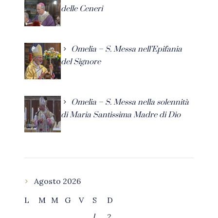
delle Ceneri
Omelia – S. Messa nell’Epifania
del Signore
Omelia – S. Messa nella solennità
di Maria Santissima Madre di Dio
Agosto 2026
L
M
M
G
V
S
D
2
1