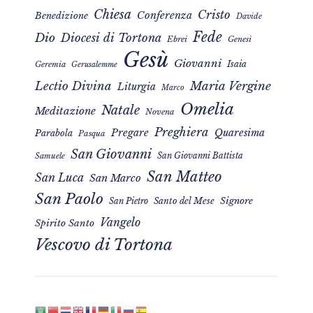
Chiesa
Cristo
Conferenza
Benedizione
Davide
Fede
Dio
Diocesi di Tortona
Ebrei
Genesi
Gesù
Giovanni
Isaia
Geremia
Gerusalemme
Maria Vergine
Lectio Divina
Liturgia
Marco
Omelia
Natale
Meditazione
Novena
Preghiera
Pregare
Quaresima
Parabola
Pasqua
San Giovanni
San Giovanni Battista
Samuele
San Matteo
San Luca
San Marco
San Paolo
Signore
San Pietro
Santo del Mese
Vangelo
Spirito Santo
Vescovo di Tortona