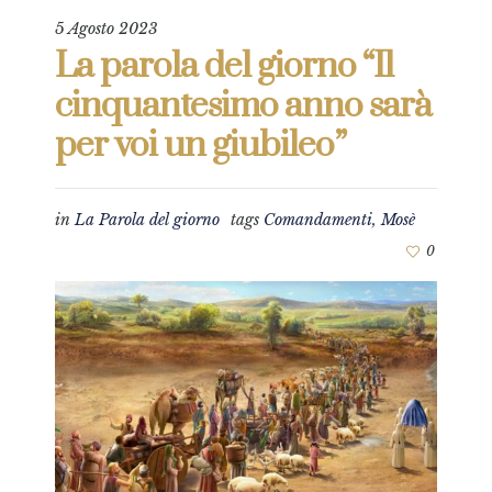
5 Agosto 2023
La parola del giorno “Il
cinquantesimo anno sarà
per voi un giubileo”
in
La Parola del giorno
tags
Comandamenti
,
Mosè
0