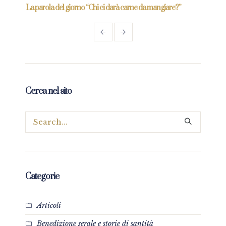
La parola del giorno “Chi ci darà carne da mangiare?”
La pa
Cerca nel sito
Categorie
Articoli
Benedizione serale e storie di santità