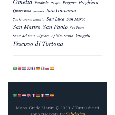
Omelia
Preghiera
Pregare
Parabola
Pasqua
San Giovanni
Quaresima
Samuele
San Luca
San Marco
San Giovanni Battista
San Matteo
San Paolo
San Pietro
Vangelo
Signore
Spirito Santo
Santo del Mese
Vescovo di Tortona
Mons. Guido Marini © 2020 / Tutti i diritti
sono riservati. By
Sabdesign