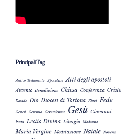
Principali Tag
Atti degli apostoli
Apocalisse
Antico Testamento
Chiesa
Cristo
Avvento
Conferenza
Benedizione
Fede
Dio
Diocesi di Tortona
Davide
Ebrei
Gesù
Giovanni
Genesi
Geremia
Gerusalemme
Lectio Divina
Liturgia
Isaia
Madonna
Natale
Maria Vergine
Meditazione
Novena