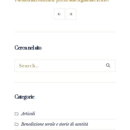
re
Parola della Domenica: “perché state a guardare il cielo?”
Parol
Cerca nel sito
Categorie
Articoli
Benedizione serale e storie di santità