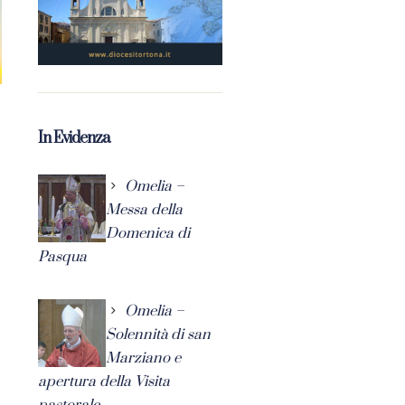
In Evidenza
Omelia –
Messa della
Domenica di
Pasqua
Omelia –
Solennità di san
Marziano e
apertura della Visita
pastorale