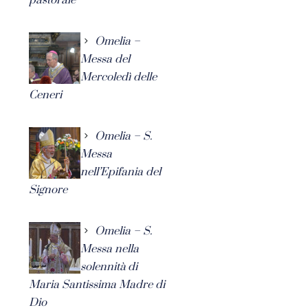
Omelia –
Messa del
Mercoledì delle
Ceneri
Omelia – S.
Messa
nell’Epifania del
Signore
Omelia – S.
Messa nella
solennità di
Maria Santissima Madre di
Dio