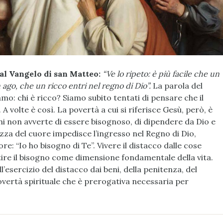
al Vangelo di san Matteo:
“Ve lo ripeto: è più facile che un
ago, che un ricco entri nel regno di Dio”.
La parola del
mo: chi è ricco? Siamo subito tentati di pensare che il
 A volte è così. La povertà a cui si riferisce Gesù, però, è
 chi non avverte di essere bisognoso, di dipendere da Dio e
ezza del cuore impedisce l’ingresso nel Regno di Dio,
re: “Io ho bisogno di Te”. Vivere il distacco dalle cose
tire il bisogno come dimensione fondamentale della vita.
’esercizio del distacco dai beni, della penitenza, del
povertà spirituale che è prerogativa necessaria per