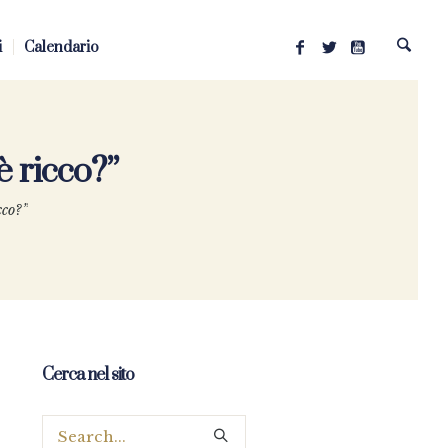
i
Calendario
è ricco?”
cco?”
Cerca nel sito