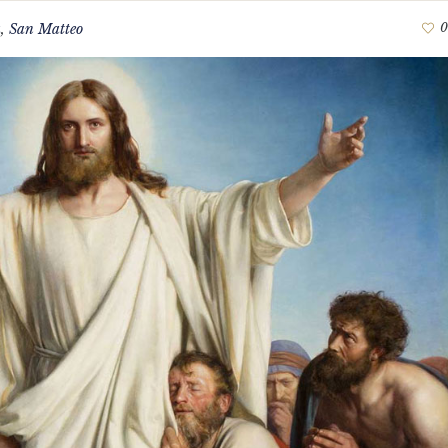
a
,
San Matteo
0