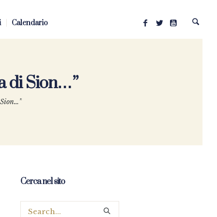
i
Calendario
ca di Sion…”
 Sion…”
Cerca nel sito