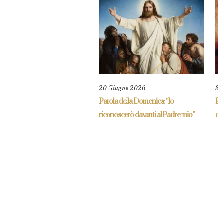
20 Giugno 2026
Parola della Domenica: “lo
P
riconoscerò davanti al Padre mio”
c