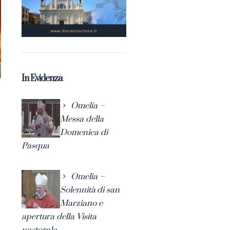
In Evidenza
Omelia –
Messa della
Domenica di
Pasqua
Omelia –
Solennità di san
Marziano e
apertura della Visita
pastorale