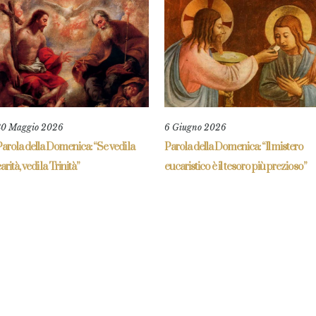
30 Maggio 2026
6 Giugno 2026
arola della Domenica: “Se vedi la
Parola della Domenica: “Il mistero
arità, vedi la Trinità”
eucaristico è il tesoro più prezioso”