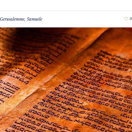
Gerusalemme
,
Samuele
0