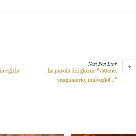
Next
Post
Link
a egli la
La parola del giorno “vattene,
sanguinario, malvagio!…”