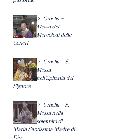
Omelia –
Messa del
Mercoledì delle
Ceneri
Omelia – S.
Messa
nell’Epifania del
Signore
Omelia – S.
Messa nella
solennità di
Maria Santissima Madre di
Dio