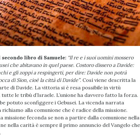
l secondo libro di Samuele:
“Il re e i suoi uomini mossero
ei che abitavano in quel paese. Costoro dissero a Davide:
chi e gli zoppi a respingerti, per dire: Davide non potrà
cca di Sion, cioè la città di Davide”
. Così viene descritta la
 di Davide. La vittoria si è resa possibile in virtù
 tutte le tribù d’Israele. L’unione ha davvero fatto la forza.
e potuto sconfiggere i Gebusei. La vicenda narrata
richiamo alla comunione che è radice della missione.
 una missione feconda se non a partire dalla comunione nella
ne nella carità è sempre il primo annuncio del Vangelo che
.