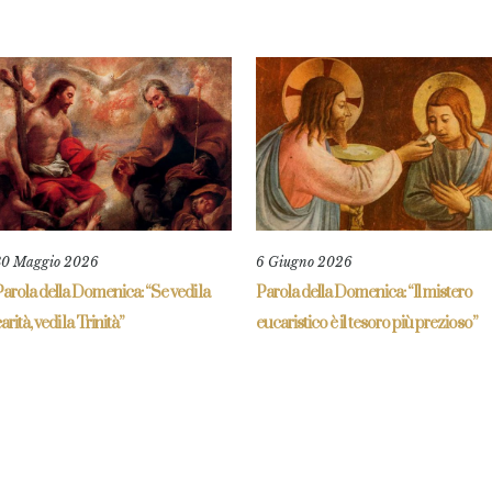
30 Maggio 2026
6 Giugno 2026
arola della Domenica: “Se vedi la
Parola della Domenica: “Il mistero
arità, vedi la Trinità”
eucaristico è il tesoro più prezioso”