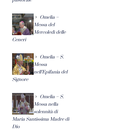
Omelia –
Messa del
Mercoledì delle
Ceneri
Omelia – S.
Messa
nell’Epifania del
Signore
Omelia – S.
Messa nella
solennità di
Maria Santissima Madre di
Dio