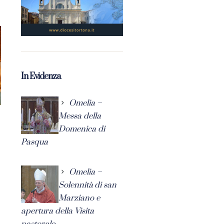
In Evidenza
Omelia –
Messa della
Domenica di
Pasqua
Omelia –
Solennità di san
Marziano e
apertura della Visita
pastorale