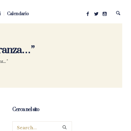
i
Calendario
peranza…”
nza…”
Cerca nel sito