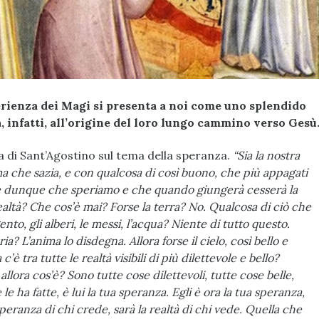
perienza dei Magi si presenta a noi come uno splendido
a, infatti, all’origine del loro lungo cammino verso Gesù
 di Sant’Agostino sul tema della speranza.
“Sia la nostra
 che sazia, e con qualcosa di così buono, che più appagati
’è dunque che speriamo e che quando giungerà cesserà la
realtà? Che cos’è mai? Forse la terra? No. Qualcosa di ciò che
ento, gli alberi, le messi, l’acqua? Niente di tutto questo.
ia? L’anima lo disdegna. Allora forse il cielo, così bello e
’è tra tutte le realtà visibili di più dilettevole e bello?
lora cos’è? Sono tutte cose dilettevoli, tutte cose belle,
e ha fatte, è lui la tua speranza. Egli è ora la tua speranza,
 speranza di chi crede, sarà la realtà di chi vede. Quella che