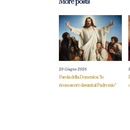
More posts
20 Giugno 2026
Parola della Domenica: “lo
P
riconoscerò davanti al Padre mio”
c