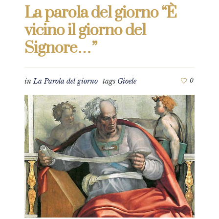
La parola del giorno “È
vicino il giorno del
Signore…”
in
La Parola del giorno
tags
Gioele
0