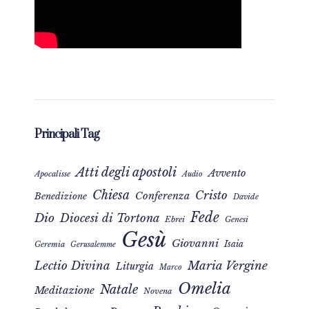
Principali Tag
Atti degli apostoli
Avvento
Apocalisse
Audio
Chiesa
Cristo
Conferenza
Benedizione
Davide
Fede
Dio
Diocesi di Tortona
Ebrei
Genesi
Gesù
Giovanni
Isaia
Geremia
Gerusalemme
Maria Vergine
Lectio Divina
Liturgia
Marco
Omelia
Natale
Meditazione
Novena