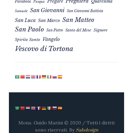
Preghiera
Pregare
Quaresima
Parabola
Pasqua
San Giovanni
San Giovanni Battista
Samuele
San Matteo
San Luca
San Marco
San Paolo
Signore
San Pietro
Santo del Mese
Vangelo
Spirito Santo
Vescovo di Tortona
Mons. Guido Marini © 2020 / Tutti i diritti
sono riservati. By
Sabdesign