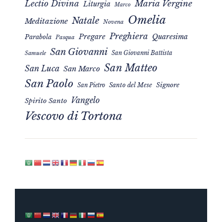
Maria Vergine
Lectio Divina
Liturgia
Marco
Omelia
Natale
Meditazione
Novena
Preghiera
Pregare
Quaresima
Parabola
Pasqua
San Giovanni
San Giovanni Battista
Samuele
San Matteo
San Luca
San Marco
San Paolo
Signore
San Pietro
Santo del Mese
Vangelo
Spirito Santo
Vescovo di Tortona