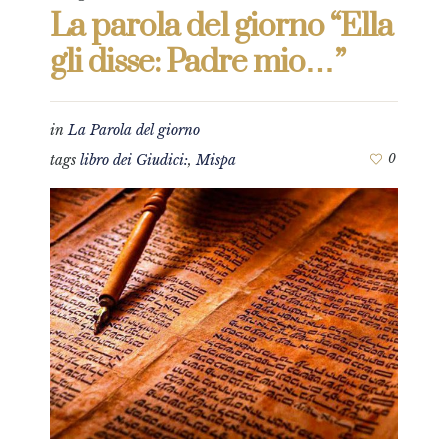
La parola del giorno “Ella
gli disse: Padre mio…”
in
La Parola del giorno
tags
libro dei Giudici:
,
Mispa
0