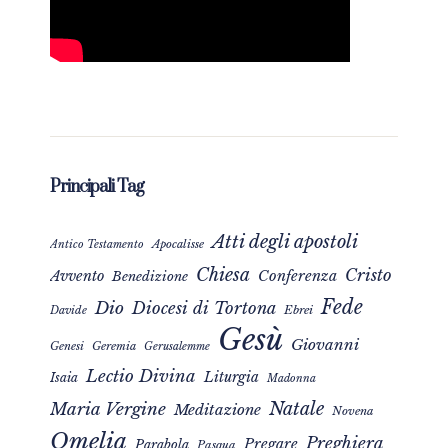
Principali Tag
Atti degli apostoli
Apocalisse
Antico Testamento
Chiesa
Cristo
Avvento
Conferenza
Benedizione
Fede
Dio
Diocesi di Tortona
Davide
Ebrei
Gesù
Giovanni
Genesi
Geremia
Gerusalemme
Lectio Divina
Liturgia
Isaia
Madonna
Natale
Maria Vergine
Meditazione
Novena
Omelia
Preghiera
Pregare
Parabola
Pasqua