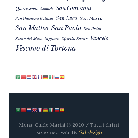
San Giovanni
Quaresima
Samuele
San Luca
San Marco
San Giovanni Battista
San Matteo
San Paolo
San Pietro
Vangelo
Signore
Spirito Santo
Santo del Mese
Vescovo di Tortona
Mons. Guido Marini © 2020 / Tutti i diritti
sono riservati. By
Sabdesign