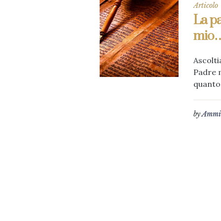
Articolo
La pa
mio
Ascoltia
Padre m
quanto 
by
Ammin