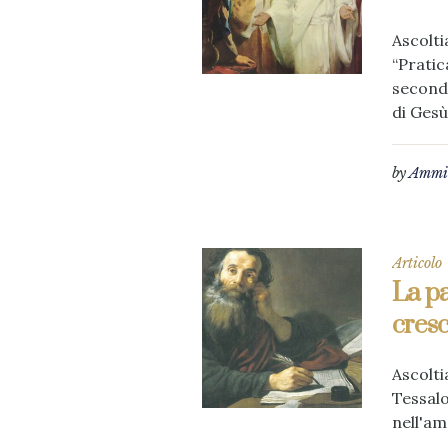
Ascolti
“Pratic
secondo
di Gesù 
by
Ammin
Articolo
La pa
cres
Ascolti
Tessalo
nell'am