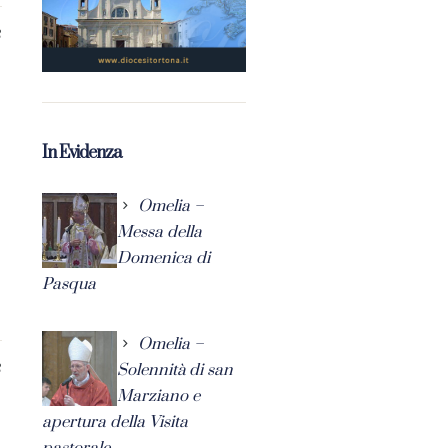
3
In Evidenza
Omelia –
Messa della
Domenica di
Pasqua
Omelia –
Solennità di san
3
Marziano e
apertura della Visita
pastorale