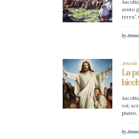
Ascolti
avuto p
terra”.
by
Ammin
Articolo
La pa
bicch
Ascolti
voi, scr
piatto,
by
Ammin