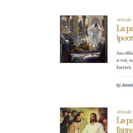
Articolo
La pa
ipocr
Ascolti
a voi, s
farisei
by
Ammin
Articolo
La pa
fann