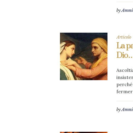
by
Ammin
Articolo
La pa
Dio…
Ascolti
insiste
perché 
fermerò
by
Ammin