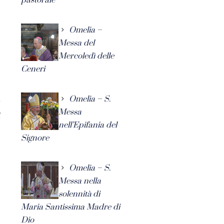
Omelia –
Messa del
Mercoledì delle
Ceneri
Omelia – S.
Messa
1
nell’Epifania del
Signore
Omelia – S.
Messa nella
solennità di
Maria Santissima Madre di
Dio