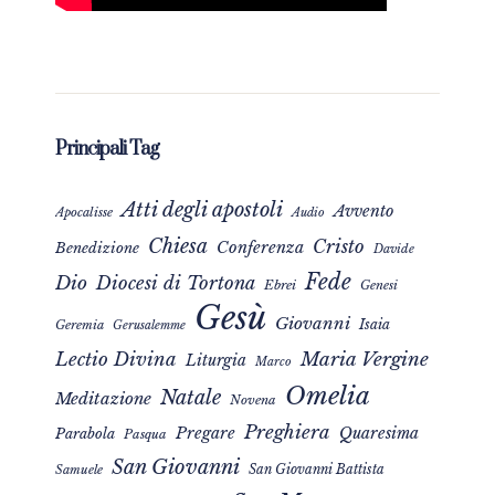
Principali Tag
Atti degli apostoli
Avvento
Apocalisse
Audio
Chiesa
Cristo
Conferenza
Benedizione
Davide
Fede
Dio
Diocesi di Tortona
Ebrei
Genesi
Gesù
Giovanni
Isaia
Geremia
Gerusalemme
Maria Vergine
Lectio Divina
Liturgia
Marco
Omelia
Natale
Meditazione
Novena
Preghiera
Pregare
Quaresima
Parabola
Pasqua
San Giovanni
San Giovanni Battista
Samuele