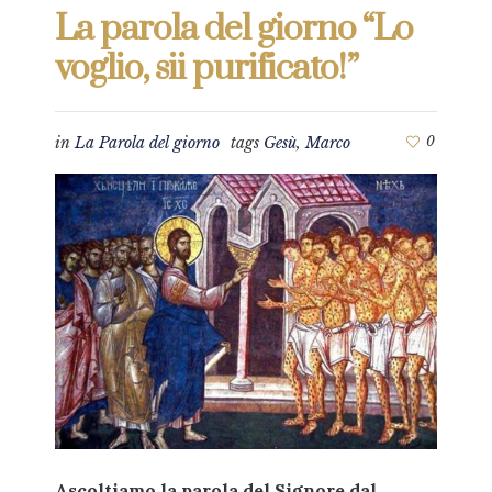
La parola del giorno “Lo
voglio, sii purificato!”
in
La Parola del giorno
tags
Gesù
,
Marco
0
Ascoltiamo la parola del Signore dal