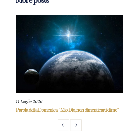
More posts
11 Luglio 2026
18 L
re
Parola della Domenica: “Mio Dio, non dimenticarti di me”
Paro