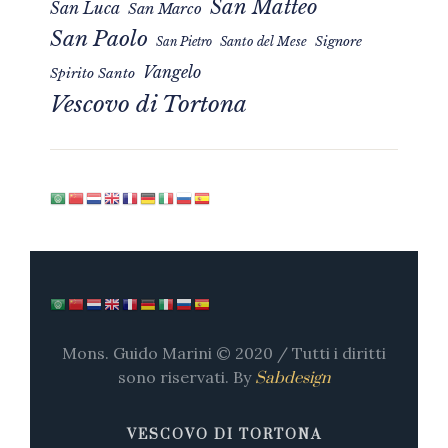
San Matteo
San Luca
San Marco
San Paolo
Signore
San Pietro
Santo del Mese
Vangelo
Spirito Santo
Vescovo di Tortona
Mons. Guido Marini © 2020 / Tutti i diritti
sono riservati. By
Sabdesign
VESCOVO DI TORTONA