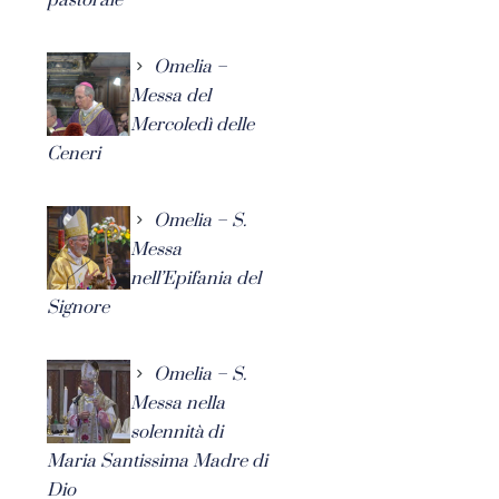
Omelia –
Messa del
Mercoledì delle
Ceneri
Omelia – S.
Messa
nell’Epifania del
Signore
Omelia – S.
Messa nella
solennità di
Maria Santissima Madre di
Dio