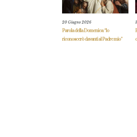
20 Giugno 2026
Parola della Domenica: “lo
P
riconoscerò davanti al Padre mio”
c