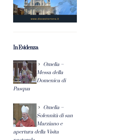
In Evidenza
Omelia –
Messa della
Domenica di
Pasqua
Omelia –
Solennità di san
Marziano e
apertura della Visita
pastorale