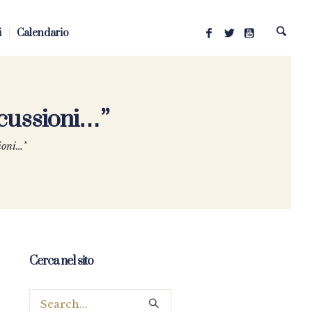
i
Calendario
scussioni…”
sioni…”
Cerca nel sito