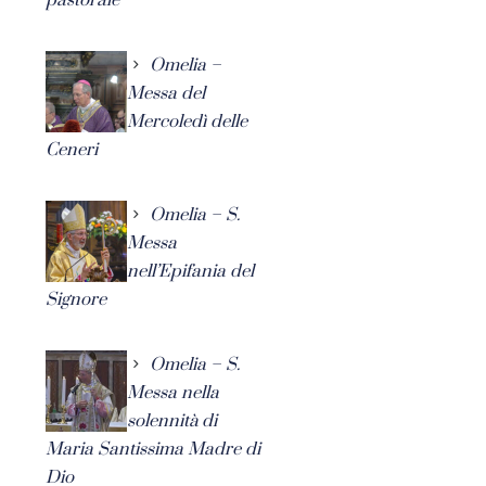
Omelia –
Messa del
Mercoledì delle
Ceneri
Omelia – S.
Messa
nell’Epifania del
Signore
Omelia – S.
Messa nella
solennità di
Maria Santissima Madre di
Dio