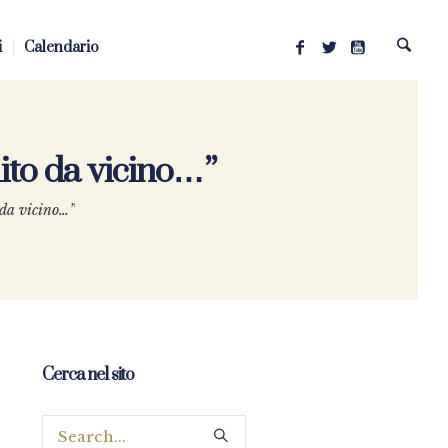
i
Calendario
uito da vicino…”
 da vicino…”
Cerca nel sito