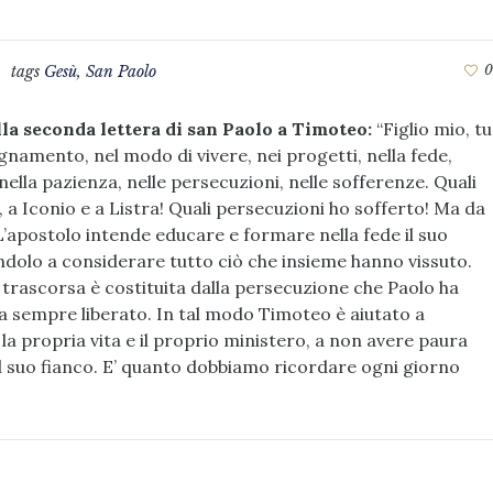
tags
Gesù
,
San Paolo
0
lla seconda lettera di san Paolo a Timoteo:
“Figlio mio, tu
egnamento, nel modo di vivere, nei progetti, nella fede,
nella pazienza, nelle persecuzioni, nelle sofferenze. Quali
a Iconio e a Listra! Quali persecuzioni ho sofferto! Ma da
. L’apostolo intende educare e formare nella fede il suo
ndolo a considerare tutto ciò che insieme hanno vissuto.
 trascorsa è costituita dalla persecuzione che Paolo ha
ha sempre liberato. In tal modo Timoteo è aiutato a
 propria vita e il proprio ministero, a non avere paura
l suo fianco. E’ quanto dobbiamo ricordare ogni giorno