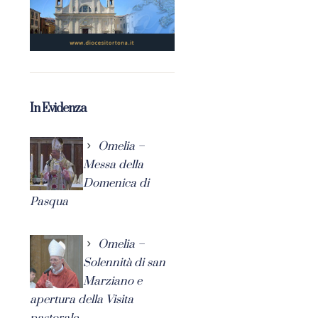
In Evidenza
Omelia –
Messa della
Domenica di
Pasqua
Omelia –
Solennità di san
Marziano e
apertura della Visita
pastorale