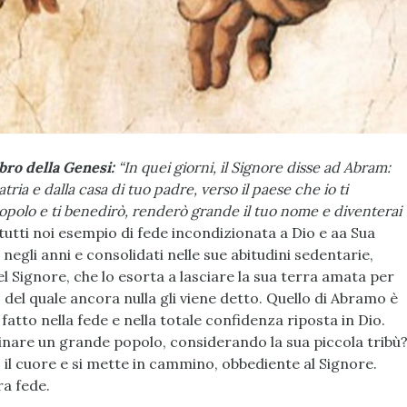
ibro della Genesi:
“In quei giorni, il Signore disse ad Abram:
tria e dalla casa di tuo padre, verso il paese che io ti
opolo e ti benedirò, renderò grande il tuo nome e diventerai
utti noi esempio di fede incondizionata a Dio e aa Sua
i negli anni e consolidati nelle sue abitudini sedentarie,
el Signore, che lo esorta a lasciare la sua terra amata per
del quale ancora nulla gli viene detto. Quello di Abramo è
 fatto nella fede e nella totale confidenza riposta in Dio.
inare un grande popolo, considerando la sua piccola tribù
l cuore e si mette in cammino, obbediente al Signore.
ra fede.