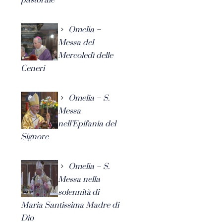
Omelia –
Messa del
Mercoledì delle
Ceneri
Omelia – S.
Messa
nell’Epifania del
Signore
Omelia – S.
Messa nella
solennità di
Maria Santissima Madre di
Dio