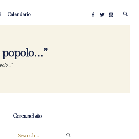
i
Calendario
de popolo…”
opolo…”
Cerca nel sito