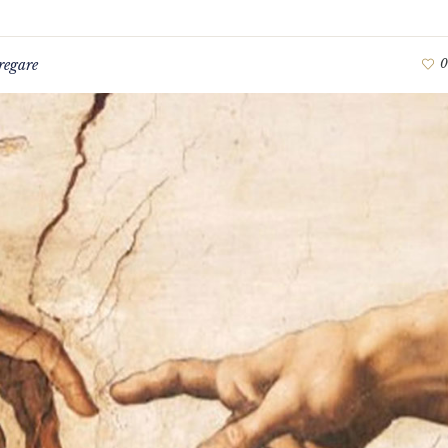
regare
0