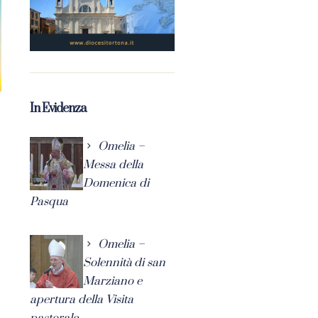
In Evidenza
Omelia –
Messa della
Domenica di
Pasqua
Omelia –
Solennità di san
Marziano e
apertura della Visita
pastorale