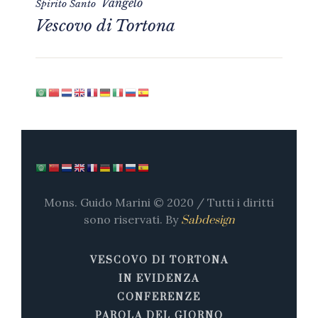
Vangelo
Spirito Santo
Vescovo di Tortona
Mons. Guido Marini © 2020 / Tutti i diritti
sono riservati. By
Sabdesign
VESCOVO DI TORTONA
IN EVIDENZA
CONFERENZE
PAROLA DEL GIORNO