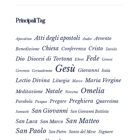
Principali Tag
Atti degli apostoli
Avvento
Apocalisse
Audio
Chiesa
Cristo
Conferenza
Benedizione
Davide
Fede
Dio
Diocesi di Tortona
Ebrei
Genesi
Gesù
Giovanni
Isaia
Geremia
Gerusalemme
Maria Vergine
Lectio Divina
Liturgia
Marco
Omelia
Natale
Meditazione
Novena
Preghiera
Pregare
Quaresima
Parabola
Pasqua
San Giovanni
San Giovanni Battista
Samuele
San Matteo
San Luca
San Marco
San Paolo
Signore
San Pietro
Santo del Mese