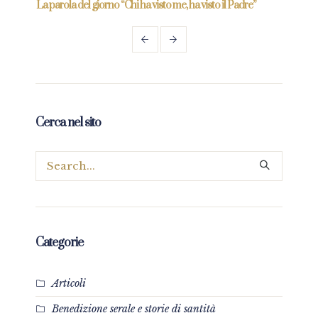
La parola del giorno “Chi ha visto me, ha visto il Padre”
La pa
Cerca nel sito
Categorie
Articoli
Benedizione serale e storie di santità