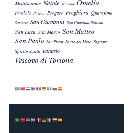
Omelia
Natale
Meditazione
Novena
Preghiera
Pregare
Quaresima
Parabola
Pasqua
San Giovanni
San Giovanni Battista
Samuele
San Matteo
San Luca
San Marco
San Paolo
Signore
San Pietro
Santo del Mese
Vangelo
Spirito Santo
Vescovo di Tortona