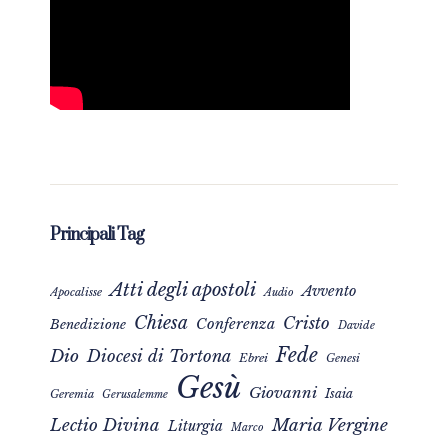
Principali Tag
Atti degli apostoli
Avvento
Apocalisse
Audio
Chiesa
Cristo
Conferenza
Benedizione
Davide
Fede
Dio
Diocesi di Tortona
Ebrei
Genesi
Gesù
Giovanni
Isaia
Geremia
Gerusalemme
Maria Vergine
Lectio Divina
Liturgia
Marco