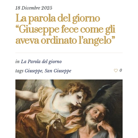
18 Dicembre 2025
La parola del giorno
“Giuseppe fece come gli
aveva ordinato l’angelo”
in
La Parola del giorno
tags
Giuseppe
,
San Giuseppe
0