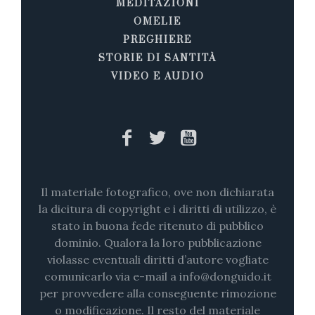
MEDITAZIONI
OMELIE
PREGHIERE
STORIE DI SANTITÀ
VIDEO E AUDIO
Il materiale fotografico, ove non dichiarata
la dicitura di copyright e i diritti di utilizzo, è
stato in buona fede ritenuto di pubblico
dominio. Qualora la loro pubblicazione
violasse eventuali diritti d’autore vogliate
comunicarlo via e-mail a info@donguido.it
per provvedere alla conseguente rimozione
o modificazione. Il resto del materiale