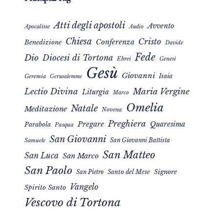
Atti degli apostoli
Avvento
Apocalisse
Audio
Chiesa
Cristo
Conferenza
Benedizione
Davide
Fede
Dio
Diocesi di Tortona
Ebrei
Genesi
Gesù
Giovanni
Isaia
Geremia
Gerusalemme
Maria Vergine
Lectio Divina
Liturgia
Marco
Omelia
Natale
Meditazione
Novena
Preghiera
Pregare
Quaresima
Parabola
Pasqua
San Giovanni
San Giovanni Battista
Samuele
San Matteo
San Luca
San Marco
San Paolo
Signore
San Pietro
Santo del Mese
Vangelo
Spirito Santo
Vescovo di Tortona