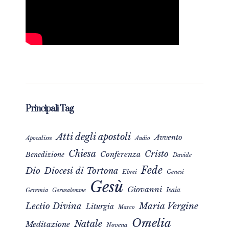
Principali Tag
Atti degli apostoli
Avvento
Apocalisse
Audio
Chiesa
Cristo
Conferenza
Benedizione
Davide
Fede
Dio
Diocesi di Tortona
Ebrei
Genesi
Gesù
Giovanni
Isaia
Geremia
Gerusalemme
Maria Vergine
Lectio Divina
Liturgia
Marco
Omelia
Natale
Meditazione
Novena