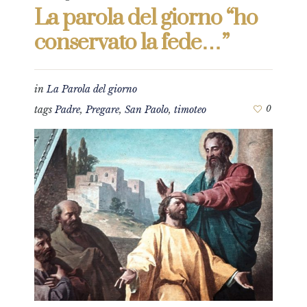
La parola del giorno “ho
conservato la fede…”
in
La Parola del giorno
tags
Padre
,
Pregare
,
San Paolo
,
timoteo
0