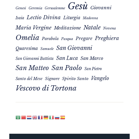
Gesù
Giovanni
Genesi
Geremia
Gerusalemme
Lectio Divina
Liturgia
Isaia
Madonna
Natale
Maria Vergine
Meditazione
Novena
Omelia
Preghiera
Pregare
Parabola
Pasqua
San Giovanni
Quaresima
Samuele
San Luca
San Marco
San Giovanni Battista
San Matteo
San Paolo
San Pietro
Vangelo
Signore
Spirito Santo
Santo del Mese
Vescovo di Tortona