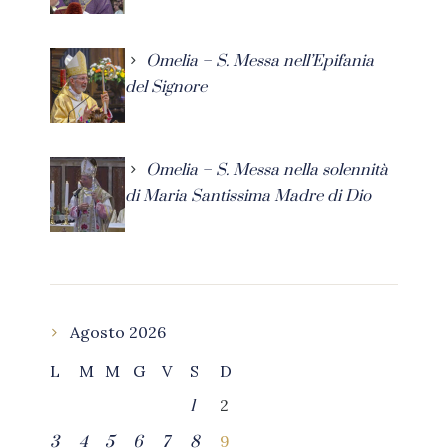
Omelia – S. Messa nell’Epifania
del Signore
Omelia – S. Messa nella solennità
di Maria Santissima Madre di Dio
Agosto 2026
L
M
M
G
V
S
D
2
1
9
3
4
5
6
7
8